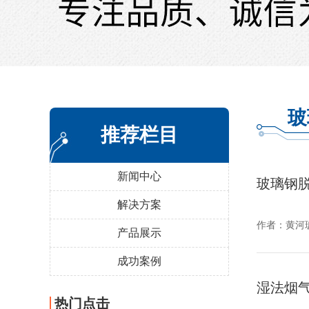
玻
推荐栏目
新闻中心
玻璃钢
解决方案
作者：
黄河
产品展示
成功案例
湿法烟
热门点击