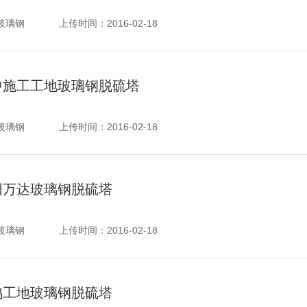
玻璃钢
上传时间：
2016-02-18
中施工工地玻璃钢脱硫塔
玻璃钢
上传时间：
2016-02-18
阳万达玻璃钢脱硫塔
玻璃钢
上传时间：
2016-02-18
鸡工地玻璃钢脱硫塔