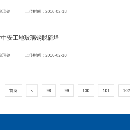
玻璃钢
上传时间：
2016-02-18
封中安工地玻璃钢脱硫塔
玻璃钢
上传时间：
2016-02-18
首页
<
98
99
100
101
102