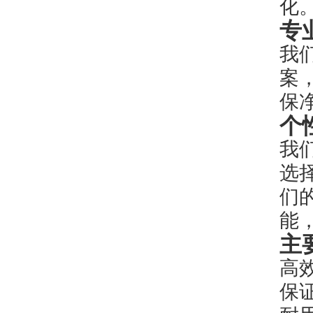
化
专
我
案
保
个
我
选
们
能
主
高
保