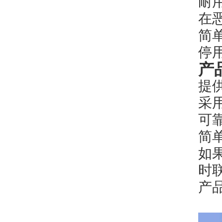
耐
在
简
停
产
提
采
可
简
如
时联
产