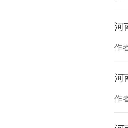
河
作
河
作