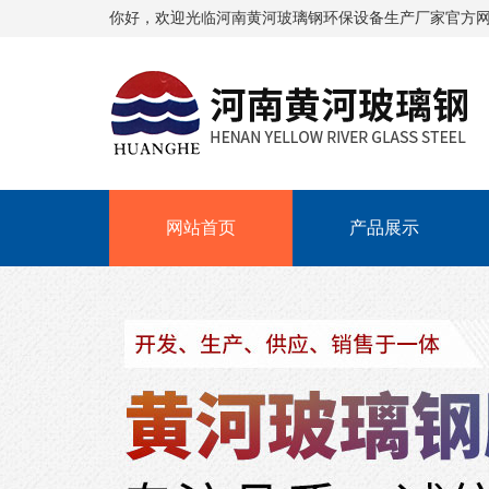
你好，欢迎光临
河南黄河玻璃钢环保设备生产厂家
官方
网站首页
产品展示