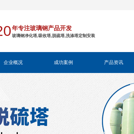
！
20
年专注玻璃钢产品开发
玻璃钢净化塔,吸收塔,脱硫塔,洗涤塔定制安装
企业概况
成功案例
产品资讯