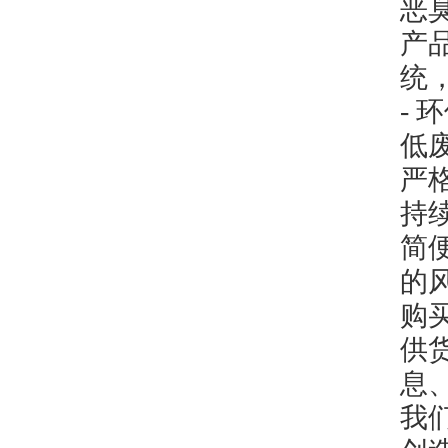
恶
产
统
-
低
严
持
简
的
购
供货
息
我