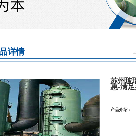
品详情
苏州玻
惠-满
产品介绍：