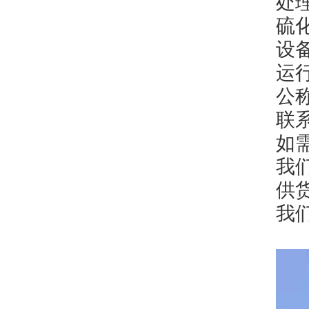
处
硫
设
运行
公
联
如
我
供货
我