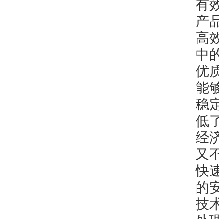
有
产
高
中
优
能
稳
低
经
又
快
的
技