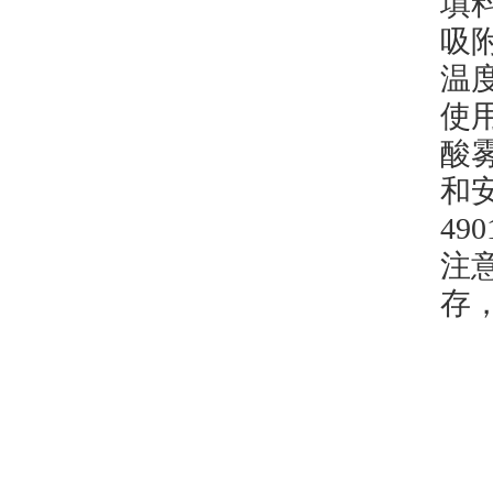
填
吸
温
使
酸
和
490
注
存