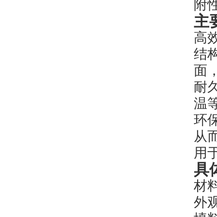
附
主
高
结
面
耐
温
环
从
用
具
材
外